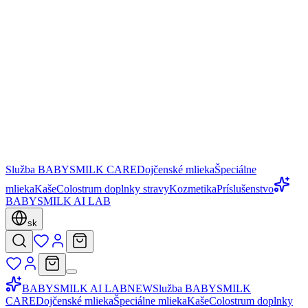
Služba BABYSMILK CARE
Dojčenské mlieka
Špeciálne
mlieka
Kaše
Colostrum doplnky stravy
Kozmetika
Príslušenstvo
BABYSMILK AI LAB
sk
BABYSMILK AI LAB
NEW
Služba BABYSMILK
CARE
Dojčenské mlieka
Špeciálne mlieka
Kaše
Colostrum doplnky