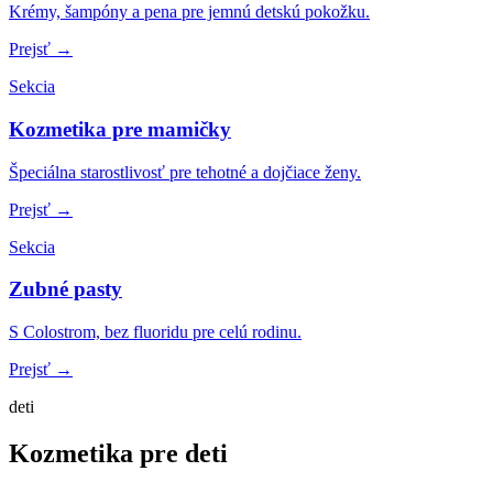
Krémy, šampóny a pena pre jemnú detskú pokožku.
Prejsť →
Sekcia
Kozmetika pre mamičky
Špeciálna starostlivosť pre tehotné a dojčiace ženy.
Prejsť →
Sekcia
Zubné pasty
S Colostrom, bez fluoridu pre celú rodinu.
Prejsť →
deti
Kozmetika pre deti