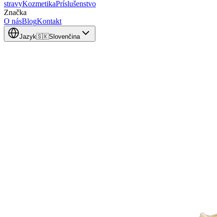
stravy
Kozmetika
Príslušenstvo
Značka
O nás
Blog
Kontakt
Jazyk
🇸🇰
Slovenčina